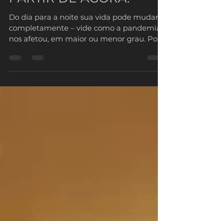
PARTIR DE AGORA!
Do dia para a noite sua vida pode mudar
completamente – vide como a pandemia
nos afetou, em maior ou menor grau. Por
isso, o VMD Crédito...