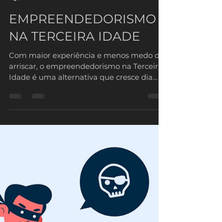
vitormannrich
25 de mai. de 2021
2 min de leitura
EMPREENDEDORISMO
NA TERCEIRA IDADE
Com maior experiência e menos medo de
arriscar, o empreendedorismo na Terceira
Idade é uma alternativa que cresce dia
após dia. Estudos...