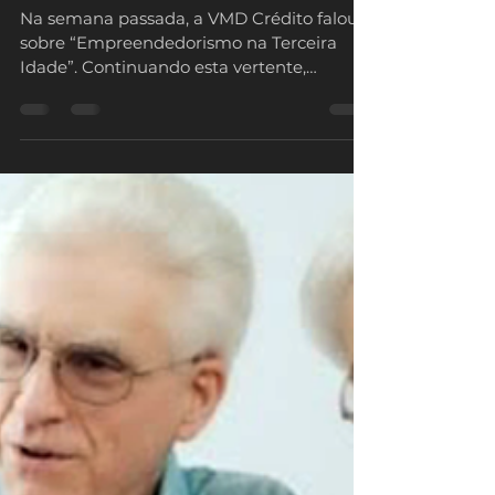
TERCEIRA IDADE E SEUS
BENEFÍCIOS
Na semana passada, a VMD Crédito falou
sobre “Empreendedorismo na Terceira
Idade”. Continuando esta vertente,
traremos Cursos para a...