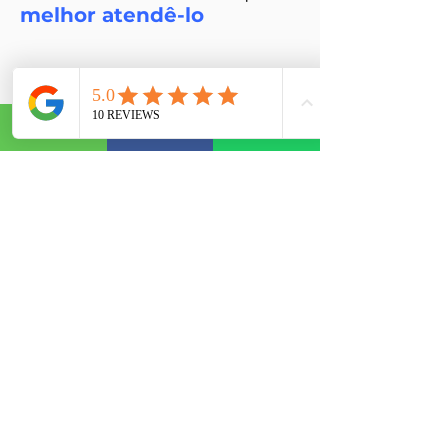
melhor atendê-lo
MATRIZ -
Tijucas
Rua Coronel Buchele, 215, sala 2.
Centro, Tijucas - SC
(48) 3263-5031
(48) 99848-9468
FILIAL -
São José
Rua Victor Meirelles, 600, sala 401.
Campinas, São José - SC
(48) 3035 - 1696
(48) 99936 - 4964