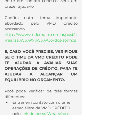
entre em contato conosco. Será um 
prazer ajuda-lo.
Confira outro tema importante 
abordado pelo VMD Crédito 
acessando 
https://www.vmdcredito.com.br/post/a
-realiza%C3%A7%C3%A3o-dos-sonhos
E, CASO VOCÊ PRECISE, VERIFIQUE 
SE O TIME DA VMD CRÉDITO PODE 
TE AJUDAR A AVALIAR SUAS 
OPERAÇÕES DE CRÉDITO, PARA TE 
AJUDAR A ALCANÇAR UM 
EQUILÍBRIO NO ORÇAMENTO.
Você pode verificar de três formas 
diferentes:
Entrar em contato com o time 
especialista da VMD CRÉDITO 
pelo 
link do nosso WhatsApp
;