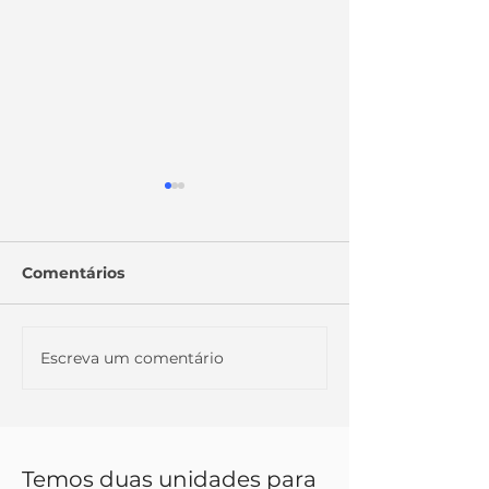
Comentários
Escreva um comentário
ESPECIAL: NOVIDADE
ENTENDA MA
NOS SERVIÇOS DA
SOBRE PENS
VMD CRÉDITO
MORTE
Temos duas unidades para