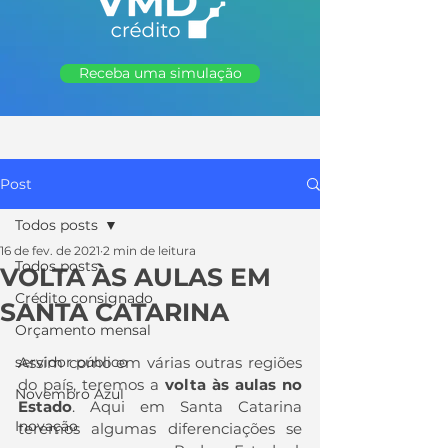
Receba uma simulação
Post
Todos posts
16 de fev. de 2021
2 min de leitura
Todos posts
VOLTA ÀS AULAS EM
Crédito consignado
SANTA CATARINA
Orçamento mensal
servidor público
Assim como em várias outras regiões 
do país, teremos a 
volta às aulas no 
Novembro Azul
Estado
. Aqui em Santa Catarina 
Inovação
teremos algumas diferenciações se 