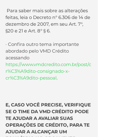
Para saber mais sobre as alterações 
feitas, leia o Decreto n° 6.306 de 14 de 
dezembro de 2007, em seu Art. 7°, 
§20 e 21 e Art. 8° § 6.
· Confira outro tema importante 
abordado pelo VMD Crédito 
acessando 
https://www.vmdcredito.com.br/post/c
r%C3%A9dito-consignado-x-
cr%C3%A9dito-pessoal
.
E, CASO VOCÊ PRECISE, VERIFIQUE 
SE O TIME DA VMD CRÉDITO PODE 
TE AJUDAR A AVALIAR SUAS 
OPERAÇÕES DE CRÉDITO, PARA TE 
AJUDAR A ALCANÇAR UM 