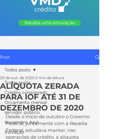
Receba uma simulação
Post
Todos posts
20 de out. de 2020
2 min de leitura
Todos posts
ALÍQUOTA ZERADA
Crédito consignado
PARA IOF ATÉ 31 DE
Orçamento mensal
DEZEMBRO DE 2020
servidor público
Desde o início de outubro o Governo 
Novembro Azul
Federal, juntamente com 
a Receita 
Federal,
 estudava manter, nas 
Inovação
operações de crédito, a alíquota 