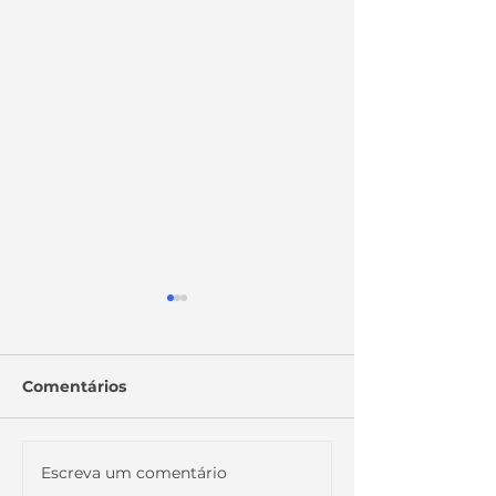
Comentários
Escreva um comentário
ESPECIAL: NOVIDADE
ENTENDA MA