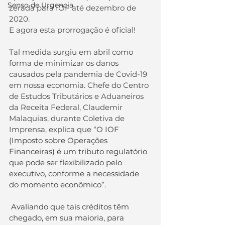
Senso de Urgencia
zerada para IOF até dezembro de 
2020. 
E agora esta prorrogação é oficial!
Tal medida surgiu em abril como 
forma de minimizar os danos 
causados pela pandemia de Covid-19 
em nossa economia. Chefe do Centro 
de Estudos Tributários e Aduaneiros 
da Receita Federal, Claudemir 
Malaquias, durante Coletiva de 
Imprensa, explica que “
O IOF 
(Imposto sobre Operações 
Financeiras) é um tributo regulatório 
que pode ser flexibilizado pelo 
executivo, conforme a necessidade 
do momento econômico”.
Avaliando que tais créditos têm 
chegado, em sua maioria, para 