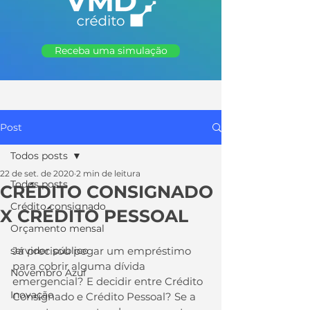
Receba uma simulação
Post
Todos posts
22 de set. de 2020
2 min de leitura
Todos posts
CRÉDITO CONSIGNADO
Crédito consignado
X CRÉDITO PESSOAL
Orçamento mensal
servidor público
Já precisou pegar um empréstimo 
para cobrir alguma dívida 
Novembro Azul
emergencial? E decidir entre Crédito 
Inovação
Consignado e Crédito Pessoal? Se a 