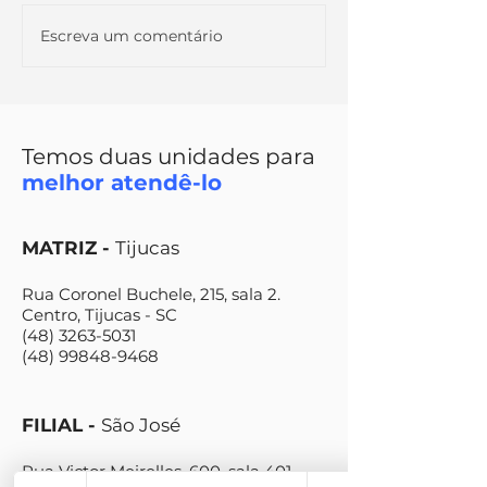
Escreva um comentário
ESPECIAL: NOVIDADE
ENTENDA MA
NOS SERVIÇOS DA
SOBRE PENS
VMD CRÉDITO
MORTE
Temos duas unidades para
melhor atendê-lo
MATRIZ -
Tijucas
Rua Coronel Buchele, 215, sala 2.
Centro, Tijucas - SC
(48) 3263-5031
(48) 99848-9468
FILIAL -
São José
Rua Victor Meirelles, 600, sala 401.