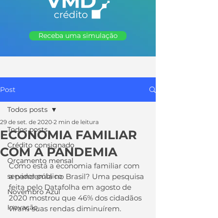
Receba uma simulação
Post
Todos posts
29 de set. de 2020
2 min de leitura
Todos posts
ECONOMIA FAMILIAR
Crédito consignado
COM A PANDEMIA
Orçamento mensal
Como está a economia familiar com 
servidor público
a pandemia no Brasil? Uma pesquisa 
feita pelo Datafolha em agosto de 
Novembro Azul
2020 mostrou que 46% dos cidadãos 
Inovação
viram suas rendas diminuírem.