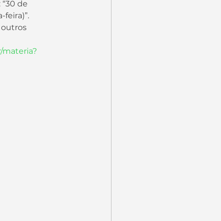
feira)”.
r/materia?