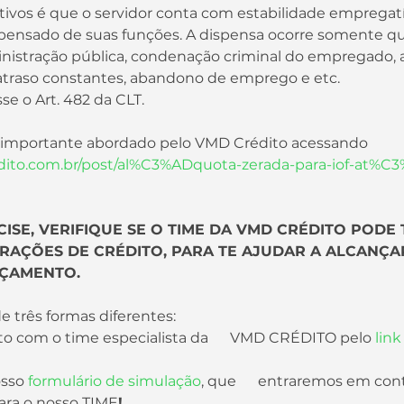
ispensado de suas funções. A dispensa ocorre somente q
nistração pública, condenação criminal do empregado, 
ou atraso constantes, abandono de emprego e etc.
se o Art. 482 da CLT.
a importante abordado pelo VMD Crédito acessando 
ito.com.br/post/al%C3%ADquota-zerada-para-iof-at%C3
CISE, VERIFIQUE SE O TIME DA VMD CRÉDITO PODE 
RAÇÕES DE CRÉDITO, PARA TE AJUDAR A ALCANÇA
RÇAMENTO.
e três formas diferentes:
o com o time especialista da      VMD CRÉDITO pelo 
link
sso 
formulário de simulação
, que      entraremos em co
ara o nosso TIME
!