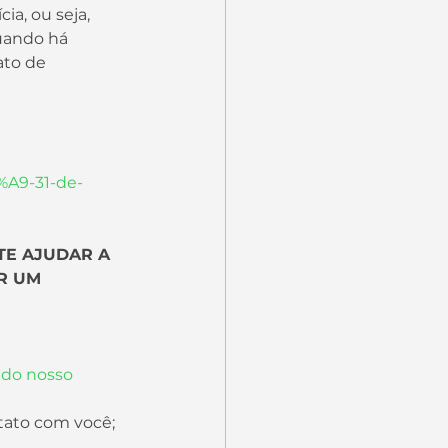
uando há 
ato de 
%A9-31-de-
TE AJUDAR A 
R UM 
 do nosso 
ntato com você;