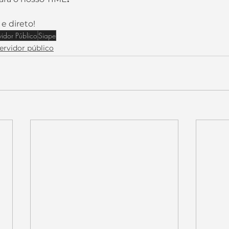
e direto!
vidor Público
Siape
ervidor público