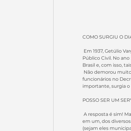
COMO SURGIU O DI
 Em 1937, Getúlio Vargas, Presidente da República naquela ocasião, criou o Conselho Federal 
Público Civil. No an
Brasil e, com isso, t
 Não demorou muito para que surgissem leis que visavam os direitos e deveres destes 
funcionários no Decr
importante, surgia o 
POSSO SER UM SER
 A resposta é sim! Mas, neste caso, a pessoa interessada precisará participar e ser aprovada 
em um, dos diversos 
(sejam eles municipai