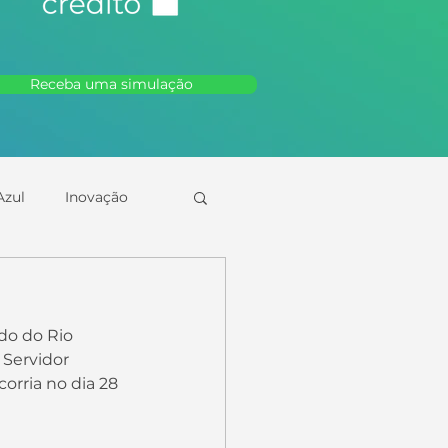
Receba uma simulação
zul
Inovação
 Servidor 
orria no dia 28 