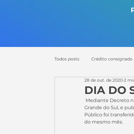
Todos posts
Crédito consignado
28 de out. de 2020
2 mi
Senso de Urgencia
DIA DO 
 Mediante Decreto n° 55.547 assinado por Eduardo Leite, governador do Estado do Rio 
Grande do Sul, e publ
Público foi transferi
do mesmo mês.