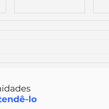
SENSO DE URGÊNCIA
A I
NOV
nidades
tendê-lo