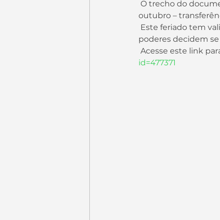
 O trecho do documento que contém a alteração é o Art. 1º, item “d”, que cita: “30 de 
outubro – transferênc
 Este feriado tem validade para servidores do poder Executivo, sendo que, os outros 
poderes decidem se i
 Acesse este link par
id=477371