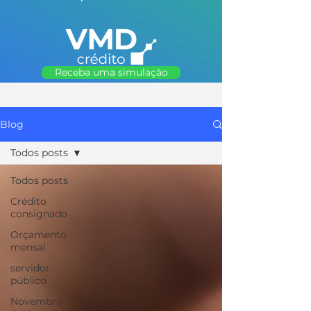
Receba uma simulação
Blog
Todos posts
Todos posts
Crédito
consignado
Orçamento
mensal
servidor
público
Novembro