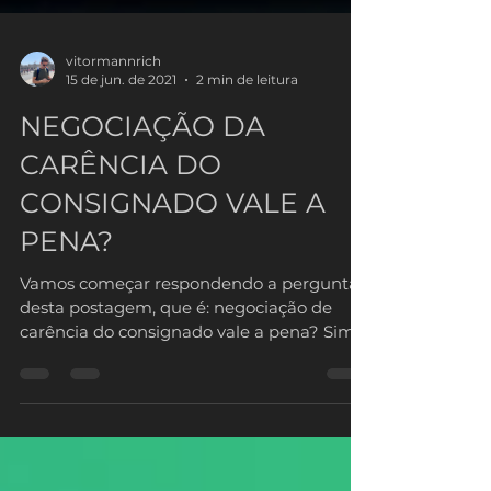
vitormannrich
15 de jun. de 2021
2 min de leitura
NEGOCIAÇÃO DA
CARÊNCIA DO
CONSIGNADO VALE A
PENA?
Vamos começar respondendo a pergunta
desta postagem, que é: negociação de
carência do consignado vale a pena? Sim...
e muito! E é por...