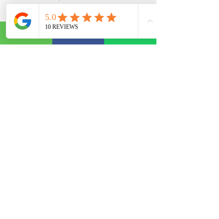
Rua Coronel Buchele, 215, sala 2.
Centro, Tijucas - SC
(48) 3263-5031
(48) 99848-9468
FILIAL -
São José
Rua Victor Meirelles, 600, sala 401.
Campinas, São José - SC
(48) 3035 - 1696
(48) 99936 - 4964