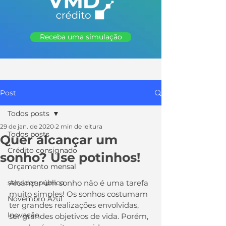
Receba uma simulação
Post
Todos posts
29 de jan. de 2020
2 min de leitura
Todos posts
Quer alcançar um
Crédito consignado
sonho? Use potinhos!
Orçamento mensal
servidor público
Alcançar um sonho não é uma tarefa 
muito simples! Os sonhos costumam 
Novembro Azul
ter grandes realizações envolvidas, 
Inovação
ser grandes objetivos de vida. Porém, 