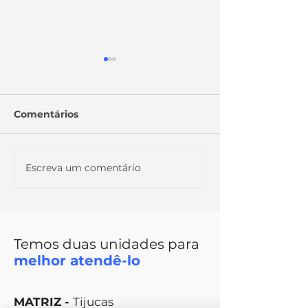
Comentários
Orçamento familiar
Escreva um comentário
4 dicas para 
as suas despe
mensais
Temos duas unidades para
melhor atendê-lo
MATRIZ -
Tijucas