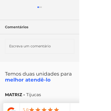
Comentários
Escreva um comentário
ESPECIAL: NOVIDADE
ENTENDA MA
NOS SERVIÇOS DA
SOBRE PENS
VMD CRÉDITO
MORTE
Temos duas unidades para
melhor atendê-lo
MATRIZ -
Tijucas
Rua Coronel Buchele, 215, sala 2.
Centro, Tijucas - SC