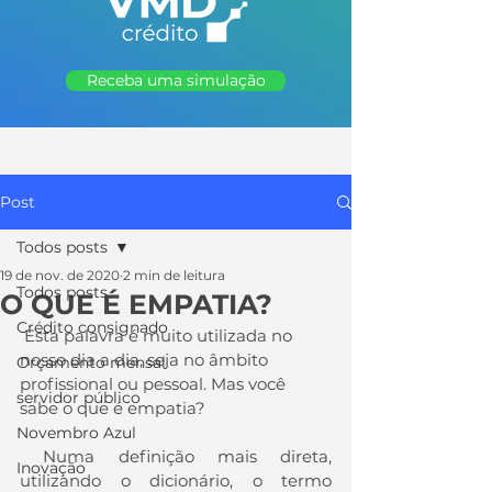
Receba uma simulação
Post
Todos posts
19 de nov. de 2020
2 min de leitura
Todos posts
O QUE É EMPATIA?
Crédito consignado
 Esta palavra é muito utilizada no 
nosso dia a dia, seja no âmbito 
Orçamento mensal
profissional ou pessoal. Mas você 
servidor público
sabe o que é empatia?
Novembro Azul
 Numa definição mais direta, 
Inovação
utilizando o dicionário, o termo 