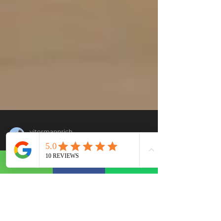
vitormannrich
2 de mar. de 2021
2 min de leitura
CONCURSOS PÚBLICOS
EM ANDAMENTO
Está buscando uma requalificação